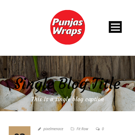
Single Blog Title
This is a single blog caption
pixelmenace
Fit Row
0