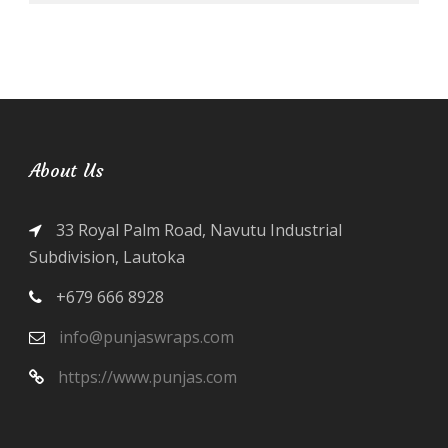
About Us
33 Royal Palm Road, Navutu Industrial
Subdivision, Lautoka
+679 666 8928
info@punjaswraps.com
https://www.punjas.com